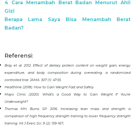
4 Cara Menambah Berat Badan Menurut Ahli
Gizi
Berapa Lama Saya Bisa Menambah Berat
Badan?
Referensi:
Bray et al. 2012. Effect of dietary protein content on weight gain, energy
expenditure, and body composition during overeating: a randomized
controlled trial. JAMA. 307 (1): 47-55.
Healthline (2018). How to Gain Weight Fast and Safely.
Mayo Clinic (2020). What's a Good Way to Gain Weight If You're
Underweight?
Thomas MH, Burns SP. 2016. Increasing lean mass and strength: a
comparison of high frequency strength training to lower frequency strength
.
training. Int J Exerc Sci. 9 (2): 159-167